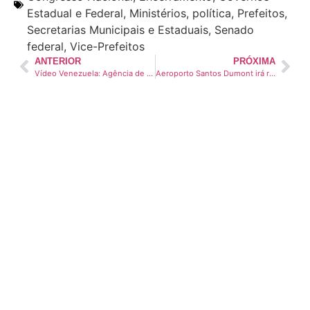
Estadual e Federal
,
Ministérios
,
política
,
Prefeitos
,
Secretarias Municipais e Estaduais
,
Senado
federal
,
Vice-Prefeitos
ANTERIOR
PRÓXIMA
Vídeo Venezuela: Agência de notícias utiliza apresentadores feitos com IA para evitar perseguição do governo
Aeroporto Santos Dumont irá receber R$ 400 milhões em aplicações até 2027