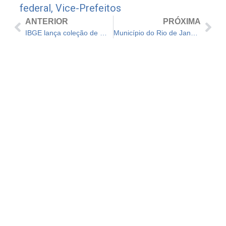
federal
,
Vice-Prefeitos
ANTERIOR
PRÓXIMA
IBGE lança coleção de mapas municipais 2020
Município do Rio de Janeiro tem o Legislativo mais caro do Brasil