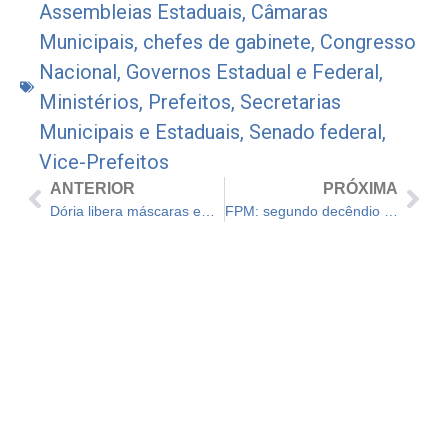
Assembleias Estaduais
,
Câmaras
Municipais
,
chefes de gabinete
,
Congresso
Nacional
,
Governos Estadual e Federal
,
Ministérios
,
Prefeitos
,
Secretarias
Municipais e Estaduais
,
Senado federal
,
Vice-Prefeitos
ANTERIOR
PRÓXIMA
Dória libera máscaras em todos os ambientes
FPM: segundo decêndio de março foi creditado hoje (18/03) nas contas das prefeituras