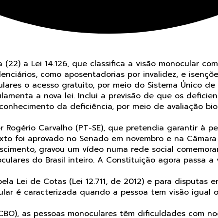
 (22) a Lei 14.126, que classifica a visão monocular c
denciários, como aposentadorias por invalidez, e isençõ
ares o acesso gratuito, por meio do Sistema Único de
amenta a nova lei. Inclui a previsão de que os deficie
econhecimento da deficiência, por meio de avaliação biop
or Rogério Carvalho (PT-SE), que pretendia garantir 
 texto foi aprovado no Senado em novembro e na Câmara
scimento, gravou um vídeo numa rede social comemoran
ulares do Brasil inteiro. A Constituição agora passa a v
ela Lei de Cotas (Lei 12.711, de 2012) e para disputas
lar é caracterizada quando a pessoa tem visão igual 
(CBO), as pessoas monoculares têm dificuldades com no