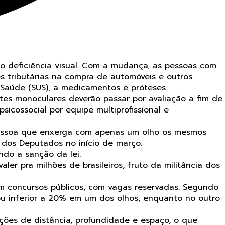
omo deficiência visual. Com a mudança, as pessoas com
es tributárias na compra de automóveis e outros
 Saúde (SUS), a medicamentos e próteses.
ntes monoculares deverão passar por avaliação a fim de
sicossocial por equipe multiprofissional e
à pessoa que enxerga com apenas um olho os mesmos
 dos Deputados no início de março.
do a sanção da lei.
aler pra milhões de brasileiros, fruto da militância dos
 em concursos públicos, com vagas reservadas. Segundo
ou inferior a 20% em um dos olhos, enquanto no outro
ções de distância, profundidade e espaço, o que