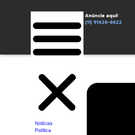
Anúncie aqui!
(11) 91426-6622
Notícias
Política