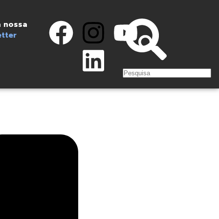
 nossa
tter