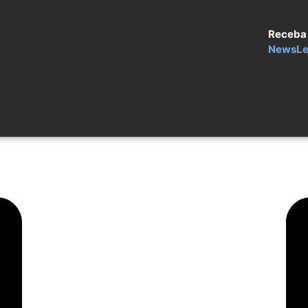
Receba
NewsLe