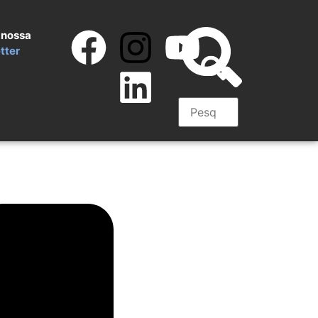
 nossa
tter