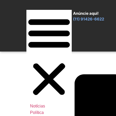
Anúncie aqui!
(11) 91426-6622
Notícias
Política