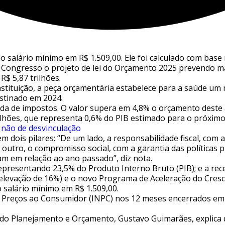
 salário mínimo em R$ 1.509,00. Ele foi calculado com base
ao Congresso o projeto de lei do Orçamento 2025 prevendo m
R$ 5,87 trilhões.
stituição, a peça orçamentária estabelece para a saúde um 
estinado em 2024.
uida de impostos. O valor supera em 4,8% o orçamento deste
ilhões, que representa 0,6% do PIB estimado para o próxim
 não de desvinculação
dois pilares: “De um lado, a responsabilidade fiscal, com a
 outro, o compromisso social, com a garantia das políticas p
m em relação ao ano passado”, diz nota.
representando 23,5% do Produto Interno Bruto (PIB); e a recei
(elevação de 16%) e o novo Programa de Aceleração do Cres
 salário mínimo em R$ 1.509,00.
l de Preços ao Consumidor (INPC) nos 12 meses encerrados 
io do Planejamento e Orçamento, Gustavo Guimarães, explica