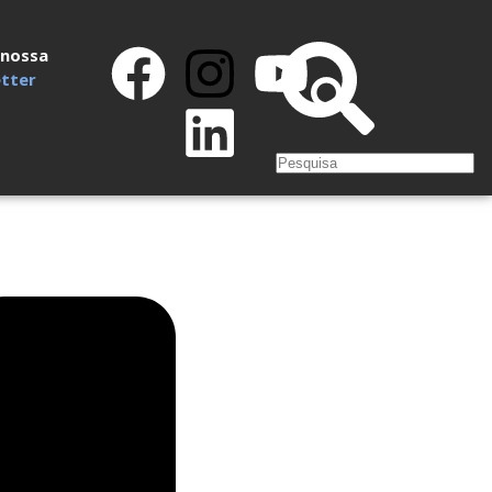
 nossa
tter