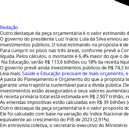
Redação
Outro destaque da peça orçamentária é o valor estimando do
O governo do presidente Luiz Inácio Lula da Silva enviou 
investimentos públicos. O total estimando na proposta é de 
Para cumprir os pisos nas três áreas, conforme prevê a Con
líquida. Pelos cálculos, o montante é 6,4% maior do que o d
Na Educação, serão R$ 113,6 bilhões ou 18% da receita líq
O governo prevê ainda investimentos públicos de R$ 74,3 b
Leia mais:
Saúde e Educação precisam de mais orçamento, e
A pasta do Planejamento e Orçamento diz que a proposta tem 
garante uma trajetória sustentável para a dívida pública. De
investimentos estão assegurados e seus valores aumentara
A receita primária total está estimada em R$ 2,907 trilhão, 
As emendas impositivas estão calculadas em R$ 39 bilhões 
Outro destaque da peça orçamentária é o valor proposto do
Ele foi calculado com base na variação do Índice Naciona
equivalente ao crescimento do PIB de 2023 (2,91%).
Em entrevista coletiva, o secretário-executivo do Ministér