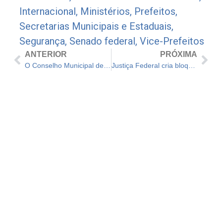
Internacional
,
Ministérios
,
Prefeitos
,
Secretarias Municipais e Estaduais
,
Segurança
,
Senado federal
,
Vice-Prefeitos
ANTERIOR
PRÓXIMA
O Conselho Municipal de Gestão Fiscal estará representado por UEM
Justiça Federal cria bloqueio de R$ 292 mi de pecuarista para suprir desmatamento