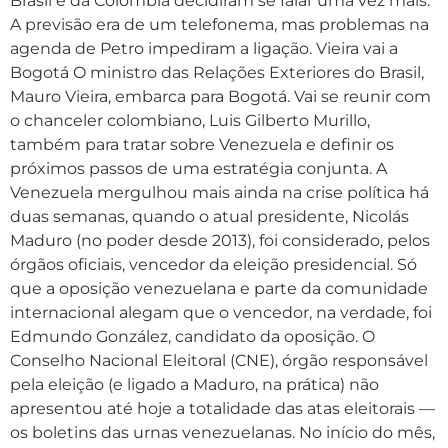
Brasil e da Colômbia decidiram se falar uma vez mais.
A previsão era de um telefonema, mas problemas na
agenda de Petro impediram a ligação. Vieira vai a
Bogotá O ministro das Relações Exteriores do Brasil,
Mauro Vieira, embarca para Bogotá. Vai se reunir com
o chanceler colombiano, Luis Gilberto Murillo,
também para tratar sobre Venezuela e definir os
próximos passos de uma estratégia conjunta. A
Venezuela mergulhou mais ainda na crise política há
duas semanas, quando o atual presidente, Nicolás
Maduro (no poder desde 2013), foi considerado, pelos
órgãos oficiais, vencedor da eleição presidencial. Só
que a oposição venezuelana e parte da comunidade
internacional alegam que o vencedor, na verdade, foi
Edmundo González, candidato da oposição. O
Conselho Nacional Eleitoral (CNE), órgão responsável
pela eleição (e ligado a Maduro, na prática) não
apresentou até hoje a totalidade das atas eleitorais —
os boletins das urnas venezuelanas. No início do mês,