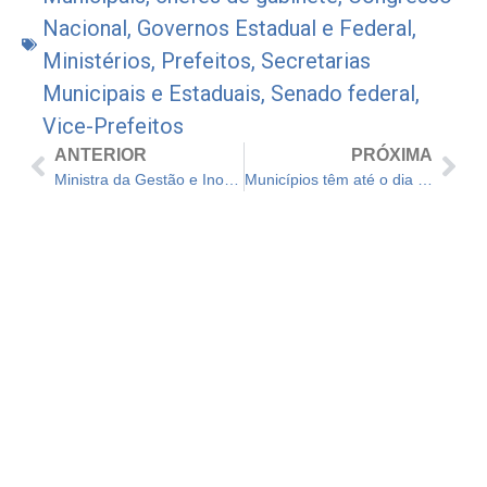
Nacional
,
Governos Estadual e Federal
,
Ministérios
,
Prefeitos
,
Secretarias
Municipais e Estaduais
,
Senado federal
,
Vice-Prefeitos
ANTERIOR
PRÓXIMA
Ministra da Gestão e Inovação fecha acordo de cooperação em Fortaleza
Municípios têm até o dia 30 de junho para cadastrar propostas para pleitear recursos