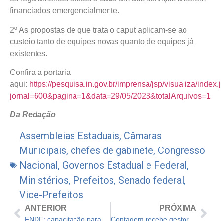
financiados emergencialmente.
2º As propostas de que trata o caput aplicam-se ao
custeio tanto de equipes novas quanto de equipes já
existentes.
Confira a portaria
aqui:
https://pesquisa.in.gov.br/imprensa/jsp/visualiza/index.
jornal=600&pagina=1&data=29/05/2023&totalArquivos=1
Da Redação
Assembleias Estaduais
,
Câmaras
Municipais
,
chefes de gabinete
,
Congresso
Nacional
,
Governos Estadual e Federal
,
Ministérios
,
Prefeitos
,
Senado federal
,
Vice-Prefeitos
ANTERIOR
PRÓXIMA
FNDE: capacitação para gestores em mais de 7 mil municípios
Contagem recebe gestores mineiros e discute projetos e aplicações sobre a Lei Paulo Gustavo