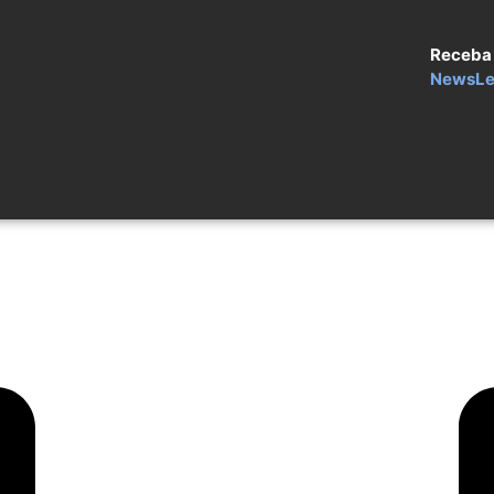
Receba
NewsLe