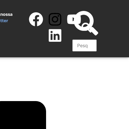
 nossa
tter