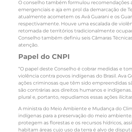
O conselho também formulou recomendações ao
emergenciais e aja em prol da demarcação de Terr
atualmente acometem os Avá Guarani e os Guaran
respectivamente. Houve uma escalada de violên
retomada de territórios tradicionalmente ocupa
Conselho também definiu seis Câmaras Técnicas 
atenção.
Papel do CNPI
“O papel deste Conselho é cobrar medidas e tom
violência contra povos indígenas do Brasil. Ava 
ações criminosas que têm sido empreendidas sã
são contrárias aos direitos humanos e indígen
plural e, portanto, repudiamos essas ações ilícit
A ministra do Meio Ambiente e Mudança do Clima
indígenas para a preservação do meio ambiente.
protegem as florestas e os recursos hídricos, as
habitam áreas cujo uso da terra é alvo de disputa 