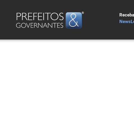
Receba
NewsLe