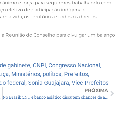
o ânimo e força para seguirmos trabalhando com
o efetivo de participação indígena e
 a vida, os territórios e todos os direitos
u a Reunião do Conselho para divulgar um balanço
 de gabinete
,
CNPI
,
Congresso Nacional
,
tiça
,
Ministérios
,
política
,
Prefeitos
,
do federal
,
Sonia Guajajara
,
Vice-Prefeitos
PRÓXIMA
a
No Brasil: CNT e banco asiático discutem chances de aplicações em infraestrutura