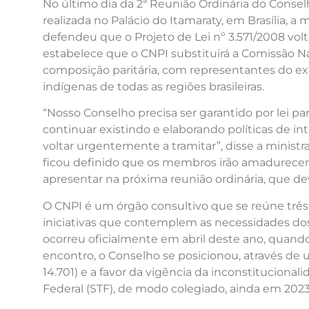
No último dia da 2ª Reunião Ordinária do Conselh
realizada no Palácio do Itamaraty, em Brasília, a 
defendeu que o Projeto de Lei nº 3.571/2008 volt
estabelece que o CNPI substituirá a Comissão N
composição paritária, com representantes do ex
indígenas de todas as regiões brasileiras.
“Nosso Conselho precisa ser garantido por lei p
continuar existindo e elaborando políticas de in
voltar urgentemente a tramitar”, disse a minist
ficou definido que os membros irão amadurecer
apresentar na próxima reunião ordinária, que 
O CNPI é um órgão consultivo que se reúne três v
iniciativas que contemplem as necessidades do
ocorreu oficialmente em abril deste ano, quando
encontro, o Conselho se posicionou, através de u
14.701) e a favor da vigência da inconstituciona
Federal (STF), de modo colegiado, ainda em 2023