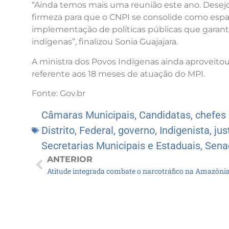
“Ainda temos mais uma reunião este ano. Desej
firmeza para que o CNPI se consolide como espaç
implementação de políticas públicas que garantam
indígenas”, finalizou Sonia Guajajara.
A ministra dos Povos Indígenas ainda aproveito
referente aos 18 meses de atuação do MPI.
Fonte: Gov.br
Câmaras Municipais
,
Candidatas
,
chefes
Distrito
,
Federal
,
governo
,
Indigenista
,
jus
Secretarias Municipais e Estaduais
,
Sena
ANTERIOR
Atitude integrada combate o narcotráfico na Amazôni