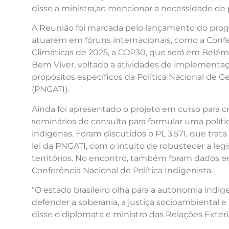
disse a ministra,ao mencionar a necessidade de 
A Reunião foi marcada pelo lançamento do prog
atuarem em fóruns internacionais, como a Conf
Climáticas de 2025, a COP30, que será em Belém
Bem Viver, voltado a atividades de implementaçã
propósitos específicos da Política Nacional de Ge
(PNGATI).
Ainda foi apresentado o projeto em curso para cr
seminários de consulta para formular uma políti
indígenas. Foram discutidos o PL 3.571, que trata 
lei da PNGATI, com o intuito de robustecer a leg
territórios. No encontro, também foram dados e
Conferência Nacional de Política Indigenista.
“O estado brasileiro olha para a autonomia ind
defender a soberania, a justiça socioambiental e 
disse o diplomata e ministro das Relações Exterio