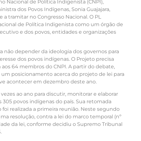
o Nacional de Política Indigenista (CNPI),
ministra dos Povos Indígenas, Sonia Guajajara,
e a tramitar no Congresso Nacional. O PL
acional de Política Indigenista como um órgão de
ecutivo e dos povos, entidades e organizações
ara não depender da ideologia dos governos para
teresse dos povos indígenas. O Projeto precisa
ra aos 64 membros do CNPI. A partir do debate,
 um posicionamento acerca do projeto de lei para
deve acontecer em dezembro deste ano.
ezes ao ano para discutir, monitorar e elaborar
s 305 povos indígenas do país. Sua retomada
 foi realizada a primeira reunião. Neste segundo
ma resolução, contra a lei do marco temporal (nº
lidade da lei, conforme decidiu o Supremo Tribunal
.