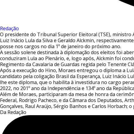
Redação
O presidente do Tribunal Superior Eleitoral (TSE), ministr
Luiz Inácio Lula da Silva e Geraldo Alckmin, respectivamen
posse nos cargos no dia 1º de janeiro do próximo ano.
A sessão solene destinada à diplomação dos eleitos foi abe
conduziram Lula ao Plenário, e, logo após, Alckmin foi con
Regimento da Cavalaria de Guardas regida pelo Tenente Clá
Após a execução do Hino, Moraes entregou o diploma a Lula
candidato pela coligação Brasil da Esperança, Luiz Inácio Lul
lhe este diploma, que o habilita à investidura no cargo per
2022, no 201º ano da Independência e 134º ano da Repúblic
Além de Moraes, participaram da mesa de honra da cerimôn
Federal, Rodrigo Pacheco, e da Câmara dos Deputados, Arthu
Gonçalves, Raul Araújo, Sérgio Banhos e Carlos Horbach; o 
Da Redação