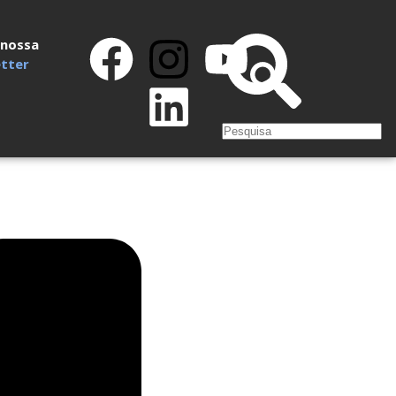
 nossa
tter